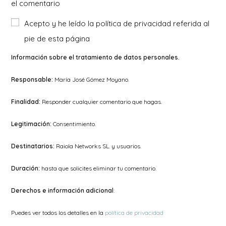
el comentario
comentar
para
tu
Acepto y he leído la política de privacidad referida al
comentar
web
pie de esta página
(opcional)
Información sobre el tratamiento de datos personales.
Responsable:
María José Gómez Moyano.
Finalidad:
Responder cualquier comentario que hagas.
Legitimación:
Consentimiento.
Destinatarios:
Raiola Networks SL. y usuarios.
Duración:
hasta que solicites eliminar tu comentario.
Derechos e información adicional
:
Puedes ver todos los detalles en la
política de privacidad