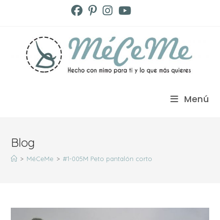
Ir
al
contenido
Menú
Blog
>
MéCeMe
>
#1-005M Peto pantalón corto