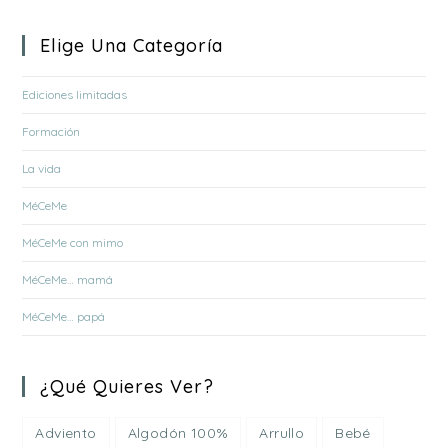
Elige Una Categoría
Ediciones limitadas
Formación
La vida
MéCeMe
MéCeMe con mimo
MéCeMe… mamá
MéCeMe… papá
¿Qué Quieres Ver?
Adviento
Algodón 100%
Arrullo
Bebé