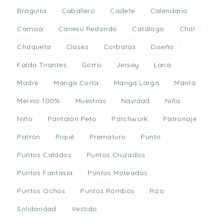
Braguita
Caballero
Cadete
Calendario
Camisa
Canesú Redondo
Catálogo
Chal
Chaqueta
Clases
Corbatas
Diseño
Falda Tirantes
Gorro
Jersey
Lana
Madre
Manga Corta
Manga Larga
Manta
Merino 100%
Muestras
Navidad
Niña
Niño
Pantalón Peto
Patchwork
Patronaje
Patrón
Piqué
Prematuro
Punto
Puntos Calados
Puntos Cruzados
Puntos Fantasía
Puntos Moteados
Puntos Ochos
Puntos Rombos
Rizo
Solidaridad
Vestido