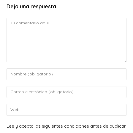
Deja una respuesta
Comentario
Introduce
tu
nombre
Introduce
o
tu
nombre
dirección
Introduce
de
de
la
usuario
correo
URL
Lee y acepta las siguientes condiciones antes de publicar
para
electrónico
de