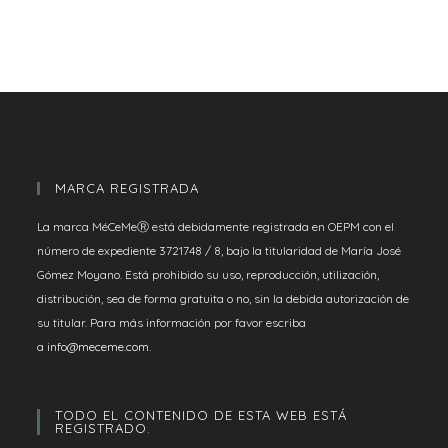
MARCA REGISTRADA
La marca MéCeMeⓇ está debidamente registrada en OEPM con el
número de expediente 3721748 / 8, bajo la titularidad de María José
Gómez Moyano. Está prohibido su uso, reproducción, utilización,
distribución, sea de forma gratuita o no, sin la debida autorización de
su titular. Para más información por favor escriba
a
info@meceme.com
.
TODO EL CONTENIDO DE ESTA WEB ESTÁ
REGISTRADO.