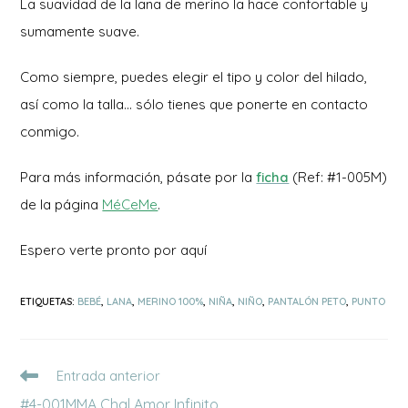
La suavidad de la lana de merino la hace confortable y
sumamente suave.
Como siempre, puedes elegir el tipo y color del hilado,
así como la talla… sólo tienes que ponerte en contacto
conmigo.
Para más información, pásate por la
ficha
(Ref: #1-005M)
de la página
MéCeMe
.
Espero verte pronto por aquí
ETIQUETAS
:
BEBÉ
,
LANA
,
MERINO 100%
,
NIÑA
,
NIÑO
,
PANTALÓN PETO
,
PUNTO
Leer
Entrada anterior
más
#4-001MMA Chal Amor Infinito