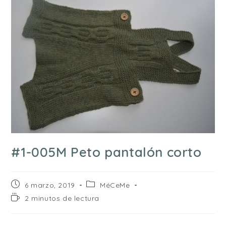
#1-005M Peto pantalón corto
Publicación
Categoría
6 marzo, 2019
MéCeMe
de
de
Tiempo
2 minutos de lectura
la
la
de
entrada:
entrada:
lectura: