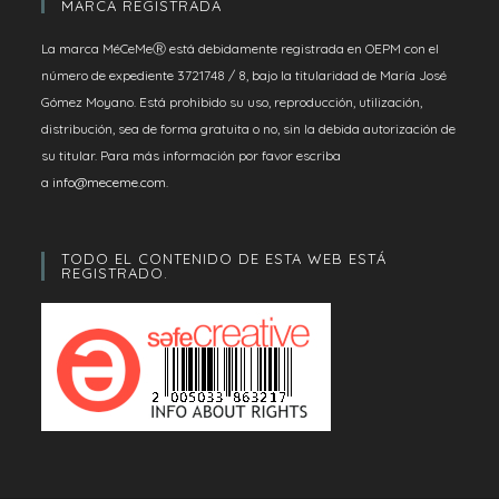
MARCA REGISTRADA
La marca MéCeMeⓇ está debidamente registrada en OEPM con el
número de expediente 3721748 / 8, bajo la titularidad de María José
Gómez Moyano. Está prohibido su uso, reproducción, utilización,
distribución, sea de forma gratuita o no, sin la debida autorización de
su titular. Para más información por favor escriba
a
info@meceme.com
.
TODO EL CONTENIDO DE ESTA WEB ESTÁ
REGISTRADO.