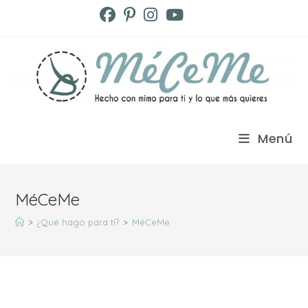
Ir
al
contenido
Menú
MéCeMe
>
¿Qué hago para ti?
>
MéCeMe