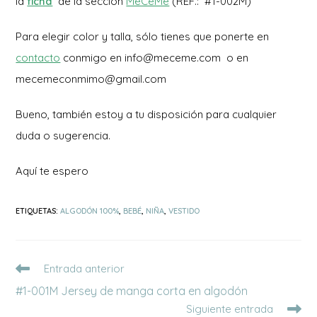
la
ficha
de la sección
MéCeMe
(REF.: #1-002M)
Para elegir color y talla, sólo tienes que ponerte en
contacto
conmigo en info@meceme.com o en
mecemeconmimo@gmail.com
Bueno, también estoy a tu disposición para cualquier
duda o sugerencia.
Aquí te espero
ETIQUETAS
:
ALGODÓN 100%
,
BEBÉ
,
NIÑA
,
VESTIDO
Leer
Entrada anterior
más
#1-001M Jersey de manga corta en algodón
artículos
Siguiente entrada