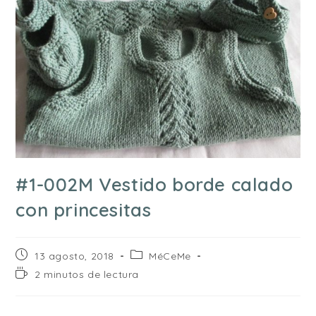
#1-002M Vestido borde calado
con princesitas
Publicación
Categoría
13 agosto, 2018
MéCeMe
de
de
Tiempo
2 minutos de lectura
la
la
de
entrada:
entrada:
lectura: