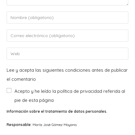
Introduce
tu
nombre
Introduce
o
tu
nombre
dirección
Introduce
de
de
la
usuario
correo
URL
Lee y acepta las siguientes condiciones antes de publicar
para
electrónico
de
el comentario
comentar
para
tu
Acepto y he leído la política de privacidad referida al
comentar
web
pie de esta página
(opcional)
Información sobre el tratamiento de datos personales.
Responsable:
María José Gómez Moyano.