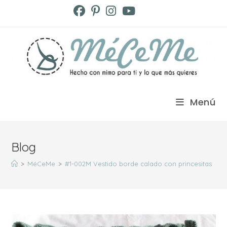
Ir
al
contenido
Menú
Blog
>
MéCeMe
>
#1-002M Vestido borde calado con princesitas