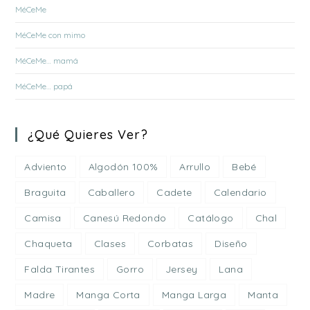
MéCeMe
MéCeMe con mimo
MéCeMe… mamá
MéCeMe… papá
¿Qué Quieres Ver?
Adviento
Algodón 100%
Arrullo
Bebé
Braguita
Caballero
Cadete
Calendario
Camisa
Canesú Redondo
Catálogo
Chal
Chaqueta
Clases
Corbatas
Diseño
Falda Tirantes
Gorro
Jersey
Lana
Madre
Manga Corta
Manga Larga
Manta