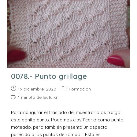
0078.- Punto grillage
Publicación
Categoría
19 diciembre, 2020
Formación
de
de
Tiempo
1 minuto de lectura
la
la
de
entrada:
entrada:
lectura:
Para inaugurar el traslado del muestrario os traigo
este bonito punto. Podemos clasificarlo como punto
moteado, pero también presenta un aspecto
parecido a los puntos de rombo. Esta es…