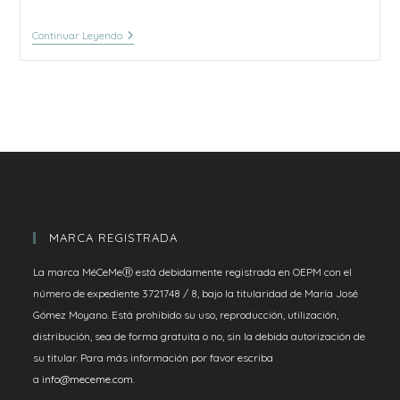
0078.-
Continuar Leyendo
Punto
Grillage
MARCA REGISTRADA
La marca MéCeMeⓇ está debidamente registrada en OEPM con el
número de expediente 3721748 / 8, bajo la titularidad de María José
Gómez Moyano. Está prohibido su uso, reproducción, utilización,
distribución, sea de forma gratuita o no, sin la debida autorización de
su titular. Para más información por favor escriba
a
info@meceme.com
.