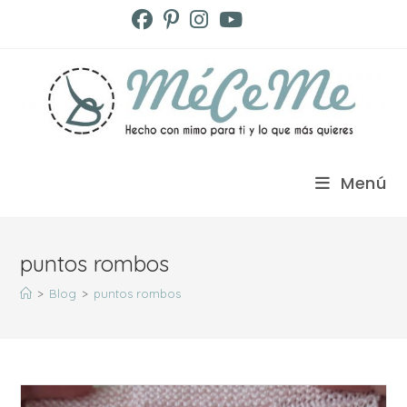
Ir
al
contenido
Menú
puntos rombos
>
Blog
>
puntos rombos