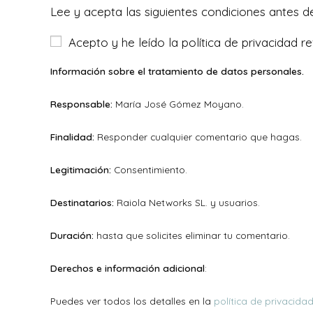
nombre
dirección
Lee y acepta las siguientes condiciones antes d
o
de
Acepto y he leído la política de privacidad re
nombre
correo
de
electrónico
Información sobre el tratamiento de datos personales.
usuario
para
para
Responsable:
María José Gómez Moyano.
comentar
comentar
Finalidad:
Responder cualquier comentario que hagas.
Legitimación:
Consentimiento.
Destinatarios:
Raiola Networks SL. y usuarios.
Duración:
hasta que solicites eliminar tu comentario.
Derechos e información adicional
:
Puedes ver todos los detalles en la
política de privacida