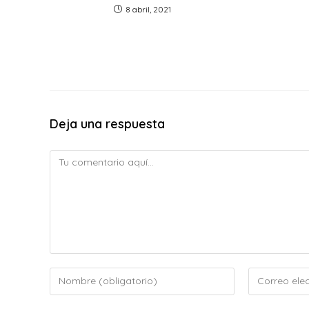
8 abril, 2021
Deja una respuesta
Comentario
Introduce
Introduce
tu
tu