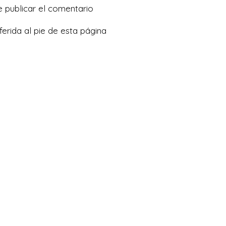
URL
e publicar el comentario
de
ferida al pie de esta página
tu
web
(opcional)
d