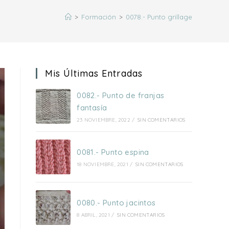
búsqueda
>
Formación
>
0078.- Punto grillage
de
Mis Últimas Entradas
la
0082.- Punto de franjas
fantasía
23 NOVIEMBRE, 2022
/
SIN COMENTARIOS
web
0081.- Punto espina
18 NOVIEMBRE, 2021
/
SIN COMENTARIOS
0080.- Punto jacintos
8 ABRIL, 2021
/
SIN COMENTARIOS