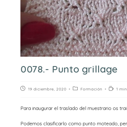
0078.- Punto grillage
Publicación
Categoría
Tiempo
19 diciembre, 2020
Formación
1 min
de
de
de
la
la
lectura:
entrada:
entrada:
Para inaugurar el traslado del muestrario os tra
Podemos clasificarlo como punto moteado, per