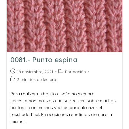
0081.- Punto espina
Publicación
Categoría
18 noviembre, 2021
Formación
de
de
Tiempo
2 minutos de lectura
la
la
de
entrada:
entrada:
lectura:
Para realizar un bonito diseño no siempre
necesitamos motivos que se realicen sobre muchos
puntos y con muchas vueltas para alcanzar el
resultado final. En ocasiones repetimos siempre la
misma…