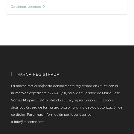
0081.-
Continuar Leyendo
Punto
Espina
MARCA REGISTRADA
La marca MéCeMeⓇ está debidamente registrada en OEPM con el
número de expediente 3721748 / 8, bajo la titularidad de María José
Gómez Moyano. Está prohibido su uso, reproducción, utilización,
distribución, sea de forma gratuita o no, sin la debida autorización de
su titular. Para más información por favor escriba
a
info@meceme.com
.