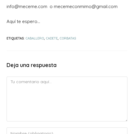
info@meceme.com o mecemeconmimo@gmail.com
Aquí te espero…
ETIQUETAS
:
CABALLERO
,
CADETE
,
CORBATAS
Deja una respuesta
Comentario
Introduce