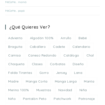
MéCeMe… mamá
MéCeMe… papá
¿Qué Quieres Ver?
Adviento
Algodón 100%
Arrullo
Bebé
Braguita
Caballero
Cadete
Calendario
Camisa
Canesú Redondo
Catálogo
Chal
Chaqueta
Clases
Corbatas
Diseño
Falda Tirantes
Gorro
Jersey
Lana
Madre
Manga Corta
Manga Larga
Manta
Merino 100%
Muestras
Navidad
Niña
Niño
Pantalón Peto
Patchwork
Patronaje