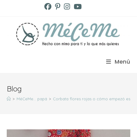
Ir
al
contenido
Menú
Blog
>
MéCeMe... papá
>
Corbata flores rojas o cómo empezó esta 