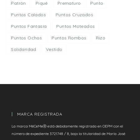
Patrón
Piqué
Prematuro
Punto
Puntos Calados
Puntos Cruzados
Puntos Fantasía
Puntos Moteados
Puntos Ochos
Puntos Rombos
Rizo
Solidaridad
Vestido
MARCA REGISTRADA
La marca MéCeMeⓇ está debidamente registrada en OEPM con el
número de expediente 3721748 / 8, bajo la titularidad de María José