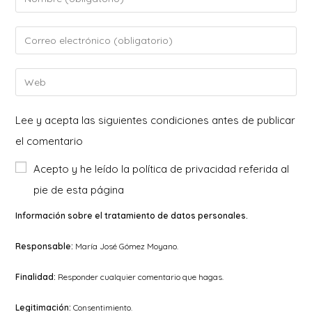
tu
nombre
Introduce
o
tu
nombre
dirección
Introduce
de
de
la
usuario
correo
URL
Lee y acepta las siguientes condiciones antes de publicar
para
electrónico
de
el comentario
comentar
para
tu
Acepto y he leído la política de privacidad referida al
comentar
web
pie de esta página
(opcional)
Información sobre el tratamiento de datos personales.
Responsable:
María José Gómez Moyano.
Finalidad:
Responder cualquier comentario que hagas.
Legitimación:
Consentimiento.