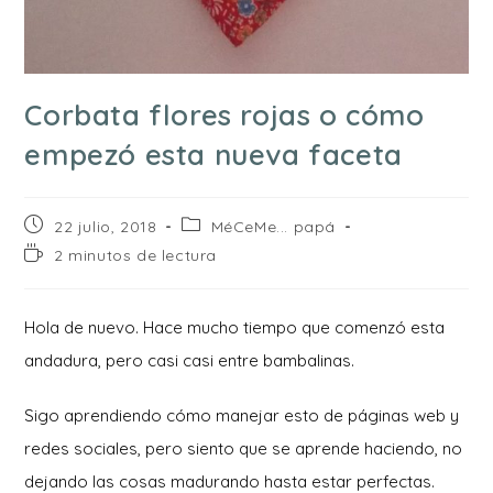
Corbata flores rojas o cómo
empezó esta nueva faceta
Publicación
Categoría
22 julio, 2018
MéCeMe... papá
de
de
Tiempo
2 minutos de lectura
la
la
de
entrada:
entrada:
lectura:
Hola de nuevo. Hace mucho tiempo que comenzó esta
andadura, pero casi casi entre bambalinas.
Sigo aprendiendo cómo manejar esto de páginas web y
redes sociales, pero siento que se aprende haciendo, no
dejando las cosas madurando hasta estar perfectas.