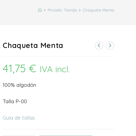
búsqueda
>
Privado: Tienda
>
Chaqueta Menta
de
Chaqueta Menta
la
41,75
€
IVA incl.
web
100% algodón
Talla P-00
Guía de tallas