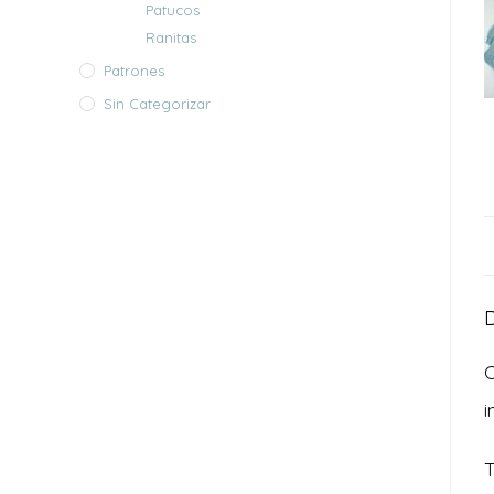
Patucos
Ranitas
Patrones
Sin Categorizar
D
C
i
T