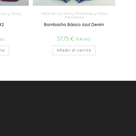
ones y Petos
,
Méceme Con Mimo
,
Pantalones y Petos
,
Prematuros
#2
Bombacho Básico Azul Denim
37,75
€
cl.
IVA incl.
ito
Añadir al carrito