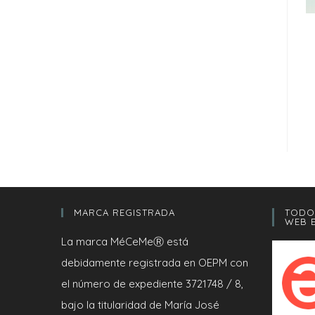
MARCA REGISTRADA
TODO
WEB E
La marca MéCeMeⓇ está
debidamente registrada en OEPM con
el número de expediente 3721748 / 8,
bajo la titularidad de María José