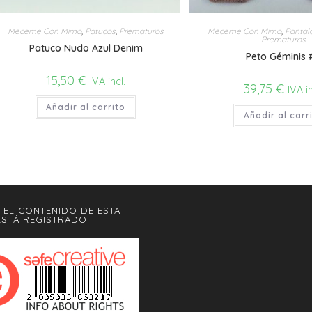
Méceme Con Mimo
,
Patucos
,
Prematuros
Méceme Con Mimo
,
Pantal
Prematuros
Patuco Nudo Azul Denim
Peto Géminis 
15,50
€
IVA incl.
39,75
€
IVA in
Añadir al carrito
Añadir al carr
 EL CONTENIDO DE ESTA
STÁ REGISTRADO.