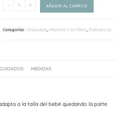
Chaqueta
-
+
AÑADIR AL CARRITO
Menta
cantidad
Categorías:
Chaquetas
,
Méceme Con Mimo
,
Prematuros
 CUIDADOS
MEDIDAS
adapta a la talla del bebé quedando la parte